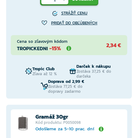
STRÁŽIŤ CENU
PRIDAŤ DO OBĽÚBENÝCH
Cena so zľavovým kódom
2,34 €
-15%
TROPICKEDNI
Darček k nákupu
Tropic Club
Zostáva 37,25 € do
Zľava až 12 %
darčeka
Doprava od 2,99 €
Zostáva 77,25 € do
dopravy zadarmo
Gramáž 30gr
Kód produktu: P0050098
Odošleme za 5-10 prac. dní