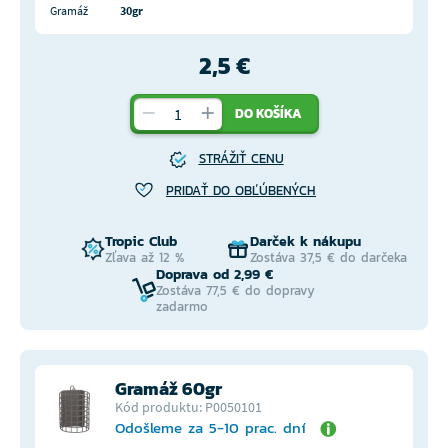
Gramáž
30gr
2,5 €
DO KOŠÍKA
STRÁŽIŤ CENU
PRIDAŤ DO OBĽÚBENÝCH
Tropic Club
Darček k nákupu
Zľava až 12 %
Zostáva 37,5 € do darčeka
Doprava od 2,99 €
Zostáva 77,5 € do dopravy
zadarmo
Gramáž 60gr
Kód produktu: P0050101
Odošleme za 5-10 prac. dní