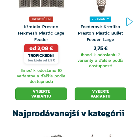
TROPICKÉ DNI
2 VARIANTY
Kŕmidlo Preston
Feederové Krmítko
Hexmesh Plastic Cage
Preston Plastic Bullet
Feeder
Feeder Large
od 2,08 €
2,75 €
Ihneď k odoslaniu 2
TROPICKEDNI
varianty a ďalšie podľa
bez kódu od 2,5 €
dostupnosti
Ihneď k odoslaniu 10
variantov a ďalšie podľa
dostupnosti
VYBERTE
VYBERTE
VARIANTU
VARIANTU
Najprodávanejší v kategórii