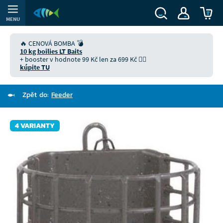
MENU
🔥 CENOVÁ BOMBA 💣
10 kg boilies LT Baits
+ booster v hodnote 99 Kč len za 699 Kč 👉🏻
kúpite TU
Zpět do:
Feeder
4 VARIANTY