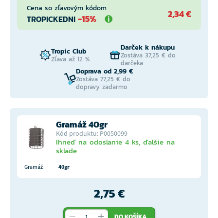
Cena so zľavovým kódom
2,34 €
-15%
TROPICKEDNI
Darček k nákupu
Tropic Club
Zostáva 37,25 € do
Zľava až 12 %
darčeka
Doprava od 2,99 €
Zostáva 77,25 € do
dopravy zadarmo
Gramáž 40gr
Kód produktu: P0050099
Ihneď na odoslanie 4 ks, ďalšie na
sklade
Gramáž
40gr
2,75 €
DO KOŠÍKA