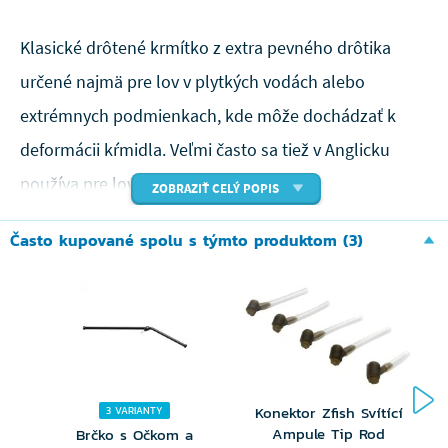
Klasické drôtené krmítko z extra pevného drôtika
určené najmä pre lov v plytkých vodách alebo
extrémnych podmienkach, kde môže dochádzať k
deformácii kŕmidla. Veľmi často sa tiež v Anglicku
používa pre lov v blízkosti ostrovov.
ZOBRAZIŤ CELÝ POPIS
Skvelou vychytávkou je uchytenie kŕmidla na
Často kupované spolu s týmto produktom (3)
obratlíka s karabínkou, vďaka tomu môžete kŕmidlo
ľahko vymeniť alebo zložiť pri ukončení lovu.
Konektor Zfish Svítící
3 VARIANTY
Ampule Tip Rod
Brčko s Očkom a