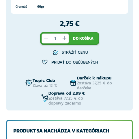
Gramáž
60gr
2,75 €
DO KOŠÍKA
STRÁŽIŤ CENU
PRIDAŤ DO OBĽÚBENÝCH
Darček k nákupu
Tropic Club
Zostáva 37,25 € do
Zľava až 12 %
darčeka
Doprava od 2,99 €
Zostáva 77,25 € do
dopravy zadarmo
PRODUKT SA NACHÁDZA V KATEGÓRIACH