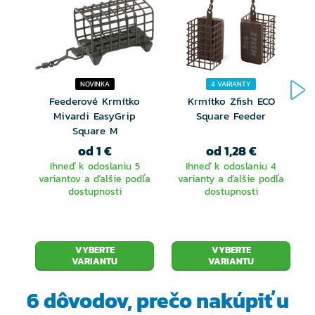
NOVINKA
4 VARIANTY
Feederové Krmítko
Krmítko Zfish ECO
Mivardi EasyGrip
Square Feeder
Square M
od 1 €
od 1,28 €
Ihneď k odoslaniu 5
Ihneď k odoslaniu 4
variantov a ďalšie podľa
varianty a ďalšie podľa
dostupnosti
dostupnosti
VYBERTE
VYBERTE
VARIANTU
VARIANTU
6 dôvodov, prečo
nakúpiť u