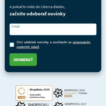
A pokiaľ to máte do Liberca ďaleko,
začnite odoberať novinky
E-mail
Chci odebírat novinky a souhlasím se
zpracováním
osobních údajů
ODOBERAŤ