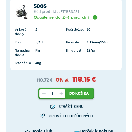
500S
Kód produktu: FT/BBN5S1
Odošleme do 2-4 prac. dní
Veľkosť
5
Počet ložísk
10
cievky
Prevod
5,2:1
Kapacita
0,12mm/150m
Náhradná
Nie
Hmotnosť
137gr
cievka
Brzdná sila
4kg
118,15 €
-0%
118,72 €
DO KOŠÍKA
STRÁŽIŤ CENU
PRIDAŤ DO OBĽÚBENÝCH
Tropic Club
Darček k nákupu