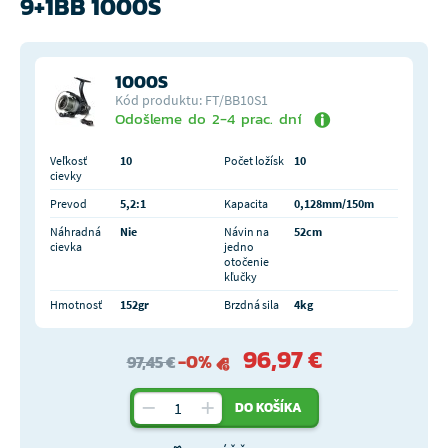
9+1BB 1000S
1000S
Kód produktu: FT/BB10S1
Odošleme do 2-4 prac. dní
Veľkosť
10
Počet ložísk
10
cievky
Prevod
5,2:1
Kapacita
0,128mm/150m
Náhradná
Nie
Návin na
52cm
cievka
jedno
otočenie
kľučky
Hmotnosť
152gr
Brzdná sila
4kg
96,97 €
-0%
97,45 €
DO KOŠÍKA