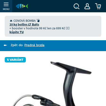
MENU
🔥 CENOVÁ BOMBA 💣
10 kg boilies LT Baits
+ booster v hodnote 99 Kč len za 699 Kč 👉🏻
kúpite TU
Zpět do:
Predná brzda
5 VARIÁNT