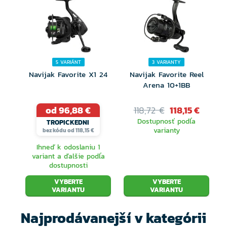
5 VARIÁNT
3 VARIANTY
Navijak Favorite X1 24
Navijak Favorite Reel
Arena 10+1BB
od 96,88 €
118,72 €
118,15 €
Dostupnosť podľa
TROPICKEDNI
varianty
bez kódu od 118,15 €
Ihneď k odoslaniu 1
variant a ďalšie podľa
dostupnosti
VYBERTE
VYBERTE
VARIANTU
VARIANTU
Najprodávanejší v kategórii