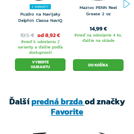
Mazivo PENN Reel
2 VARIANTY
Grease 2 oz
Puzdro na Navijaky
Delphin Classa NaviQ
L
14,99 €
10,5 €
od 8,92 €
Ihneď na odoslanie 4 ks,
ďalšie na sklade
Ihneď k odoslaniu 2
varianty a ďalšie podľa
dostupnosti
VYBERTE
VARIANTU
Ďalší
predná brzda
od značky
Favorite