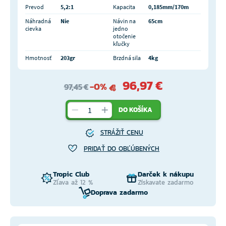
Prevod
5,2:1
Kapacita
0,185mm/170m
Náhradná
Nie
Návin na
65cm
cievka
jedno
otočenie
kľučky
Hmotnosť
203gr
Brzdná sila
4kg
96,97 €
-0%
97,45 €
DO KOŠÍKA
STRÁŽIŤ CENU
PRIDAŤ DO OBĽÚBENÝCH
Tropic Club
Darček k nákupu
Zľava až 12 %
Získavate zadarmo
Doprava zadarmo