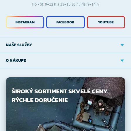
Po - Št: 9–12 h a 13–15:30 h, Pia: 9–14 h
INSTAGRAM
FACEBOOK
YOUTUBE
NAŠE SLUŽBY
O NÁKUPE
ŠIROKÝ SORTIMENT
SKVELÉ CENY
RÝCHLE DORUČENIE