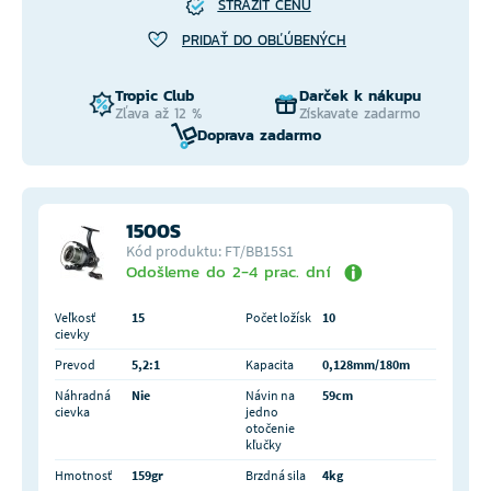
STRÁŽIŤ CENU
PRIDAŤ DO OBĽÚBENÝCH
Tropic Club
Darček k nákupu
Zľava až 12 %
Získavate zadarmo
Doprava zadarmo
1500S
Kód produktu: FT/BB15S1
Odošleme do 2-4 prac. dní
Veľkosť
15
Počet ložísk
10
cievky
Prevod
5,2:1
Kapacita
0,128mm/180m
Náhradná
Nie
Návin na
59cm
cievka
jedno
otočenie
kľučky
Hmotnosť
159gr
Brzdná sila
4kg