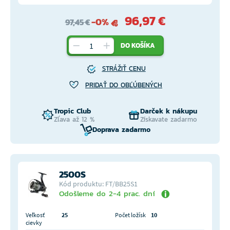
96,97 €
-0%
97,45 €
DO KOŠÍKA
STRÁŽIŤ CENU
PRIDAŤ DO OBĽÚBENÝCH
Tropic Club
Darček k nákupu
Zľava až 12 %
Získavate zadarmo
Doprava zadarmo
2500S
Kód produktu: FT/BB25S1
Odošleme do 2-4 prac. dní
Veľkosť
25
Počet ložísk
10
cievky