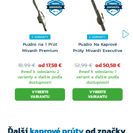
padne do ruky. Zakončený je hliníkovou koncovkou
Lazer.
3 VARIANTY
2 VARIANTY
Korok spoločne s neleštěnými uhlíkovými
Puzdro na 1 Prút
Puzdro Na Kaprové
komponenty sú v dokonalej symbióze a vytvára tak
Mivardi Premium
Prúty Mivardi Executive
veľmi atraktívny a elegantný vzhľad.
18,99 €
od 17,58 €
52,99 €
od 50,58 €
Ihneď k odoslaniu 2
Ihneď k odoslaniu 1
uhlíkový blank lisovaný pod tlakom 25 ton
varianty a ďalšie podľa
variant a ďalšie podľa
dostupnosti
dostupnosti
rukoväť potiahnutá anatomicky tvarovaným
VYBERTE
VYBERTE
korkom
VARIANTU
VARIANTU
SIC očká s tenkou prírubou XL
hliníková koncovka Lazer
Ďalší
kaprové prúty
od značky
sedlo navijaku DPS