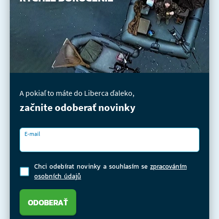
A pokiaľ to máte do Liberca ďaleko,
začnite odoberať novinky
E-mail
Chci odebírat novinky a souhlasím se
zpracováním
osobních údajů
ODOBERAŤ