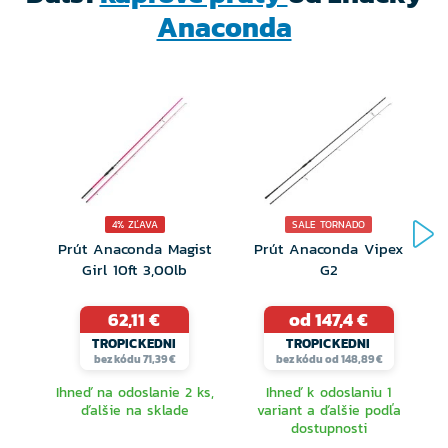
Anaconda
Anaconda klip
4% ZĽAVA
SALE TORNADO
Prút Anaconda Magist
Prút Anaconda Vipex
Girl 10ft 3,00lb
G2
62,11 €
od 147,4 €
TROPICKEDNI
TROPICKEDNI
bez kódu 71,39 €
bez kódu od 148,89 €
Ihneď na odoslanie 2 ks,
Ihneď k odoslaniu 1
ďalšie na sklade
variant a ďalšie podľa
dostupnosti