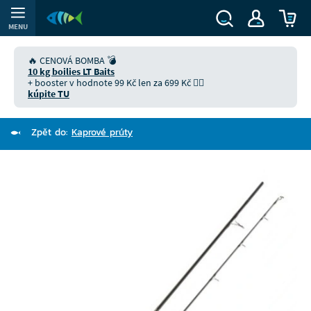
MENU
🔥 CENOVÁ BOMBA 💣
10 kg boilies LT Baits
+ booster v hodnote 99 Kč len za 699 Kč 👉🏻
kúpite TU
Zpět do:
Kaprové prúty