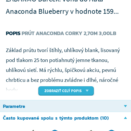
Anaconda Blueberry v hodnote 159...
POPIS
PRÚT ANACONDA CORKY 2,70M 3,00LB
Základ prútu tvorí štíhly, uhlíkový blank, lisovaný
pod tlakom 25 ton potiahnutý jemne tkanou,
uhlíkovú sietí. Má rýchlu, špičkovú akciu, pevnú
chrbticu a bez problému zvládne i dlhé, náročné
hody.
ZOBRAZIŤ CELÝ POPIS
Parametre
Osadený je kvalitnými SIC očkami s XL prírubou a
Často kupované spolu s týmto produktom (10)
sedlom navijaku DPS. Rukoväť je potiahnutá
korkom, ktorý je anatomicky tvarovaný a perfektne