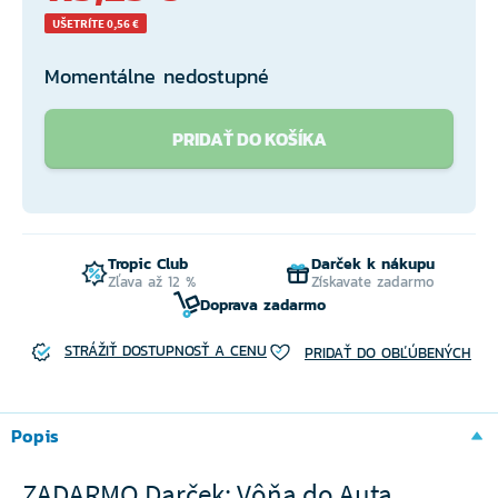
UŠETRÍTE 0,56 €
Momentálne nedostupné
PRIDAŤ DO KOŠÍKA
Tropic Club
Darček k nákupu
Zľava až 12 %
Získavate zadarmo
Doprava zadarmo
STRÁŽIŤ DOSTUPNOSŤ A CENU
PRIDAŤ DO OBĽÚBENÝCH
Popis
ZADARMO Darček: Vôňa do Auta