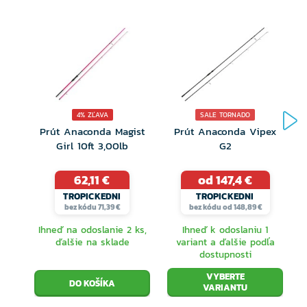
4% ZĽAVA
SALE TORNADO
Prút Anaconda Magist
Prút Anaconda Vipex
Girl 10ft 3,00lb
G2
62,11 €
od 147,4 €
TROPICKEDNI
TROPICKEDNI
bez kódu 71,39 €
bez kódu od 148,89 €
Ihneď na odoslanie 2 ks,
Ihneď k odoslaniu 1
ďalšie na sklade
variant a ďalšie podľa
dostupnosti
VYBERTE
VARIANTU