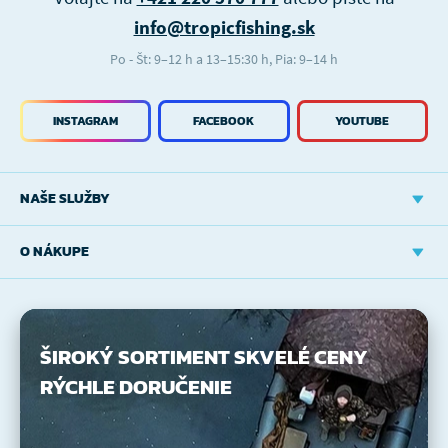
info@tropicfishing.sk
Po - Št: 9–12 h a 13–15:30 h, Pia: 9–14 h
INSTAGRAM
FACEBOOK
YOUTUBE
NAŠE SLUŽBY
O NÁKUPE
ŠIROKÝ SORTIMENT
SKVELÉ CENY
RÝCHLE DORUČENIE