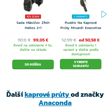
presné hody, špička napriek tomu zostáva dosť
citlivá na to, aby sme si súboj s rybou dostatočne
10% ZĽAVA
2 VARIANTY
užili.
Sada Hlásičov Zfish
Puzdro Na Kaprové
P
Helios 2+1
Prúty Mivardi Executive
uhlík lisovaný pod tlakom 30 ton
husto tkaná uhlíková tkanina
110,6 €
99,05 €
52,99 €
od 50,58 €
Ihneď na odoslanie 4 ks,
Ihneď k odoslaniu 1
K očká sa SIC vložkou: 6 + 1
ďalšie na sklade
variant a ďalšie podľa
dostupnosti
sedlo navijaku PSC
VYBERTE
VARIANTU
Anaconda line clip
hliníková príruba s logom
Ďalší
kaprové prúty
od značky
Anaconda