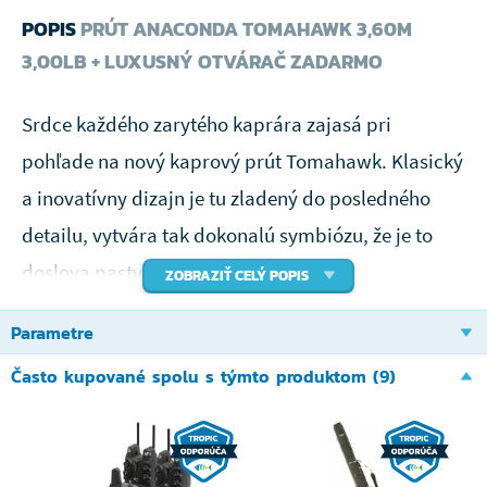
POPIS
PRÚT ANACONDA TOMAHAWK 3,60M
3,00LB + LUXUSNÝ OTVÁRAČ ZADARMO
Srdce každého zarytého kaprára zajasá pri
pohľade na nový kaprový prút Tomahawk. Klasický
a inovatívny dizajn je tu zladený do posledného
detailu, vytvára tak dokonalú symbiózu, že je to
doslova pastva pre oči.
ZOBRAZIŤ CELÝ POPIS
Má štíhly blank z kvalitného uhlíka, lisovaného pod
Parametre
tlakom 30 ton a opletenie je hustou uhlíkovú sietí.
Často kupované spolu s týmto produktom (9)
Za zmienku stojí aj kvalitné sedlo navijaku PSC a
samozrejmosťou sú očká Gun Smoke sa SIC
vložkou. Pevná chrbtica je ideálny pre dlhé a