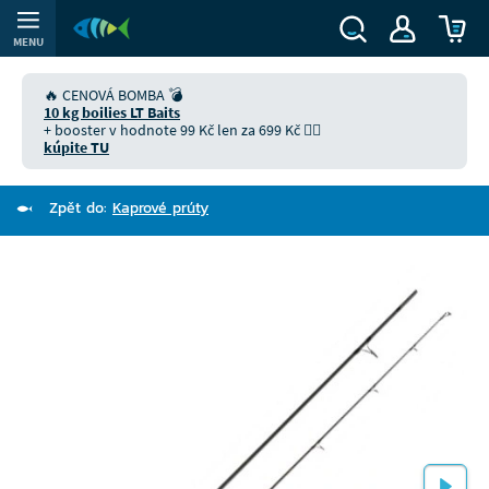
MENU
🔥 CENOVÁ BOMBA 💣
10 kg boilies LT Baits
+ booster v hodnote 99 Kč len za 699 Kč 👉🏻
kúpite TU
Zpět do:
Kaprové prúty