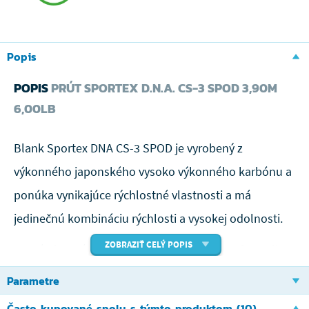
Popis
POPIS
PRÚT SPORTEX D.N.A. CS-3 SPOD 3,90M
6,00LB
Blank Sportex DNA CS-3 SPOD je vyrobený z
výkonného japonského vysoko výkonného karbónu a
ponúka vynikajúce rýchlostné vlastnosti a má
jedinečnú kombináciu rýchlosti a vysokej odolnosti.
ZOBRAZIŤ CELÝ POPIS
Kaprárske prúty Sportex DNA CS-3 SPOD 13ft 6,00lbs
Kaprárske prúty DNA CS-3 sú vyrobené z odolného
Parametre
japonského uhlíka, ktorý disponuje vysokým
Často kupované spolu s týmto produktom (10)