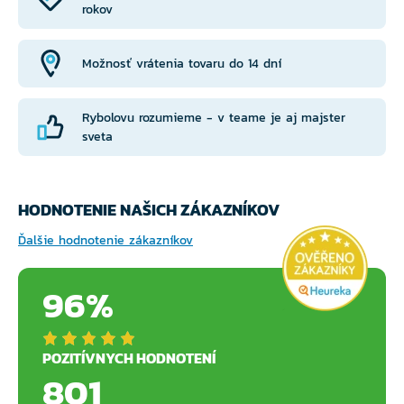
Podmienkou pre uplatnenie záruky je registrácia
rokov
každého zakúpeného prútu v online systéme výrobcu.
Na registráciu je potrebné mať po ruke predajný
Možnosť vrátenia tovaru do 14 dní
doklad (účtenku alebo faktúru) a visačku s unikátnym
Rybolovu rozumieme - v teame je aj majster
kódom, ktorá je pripevnená na každom prúte.
sveta
Registrácia sa vykonáva v slovenčine priamo na
stránkach výrobcu:
https://garantie.sportex.de/
HODNOTENIE NAŠICH ZÁKAZNÍKOV
Ďalšie hodnotenie zákazníkov
96%
POZITÍVNYCH HODNOTENÍ
801