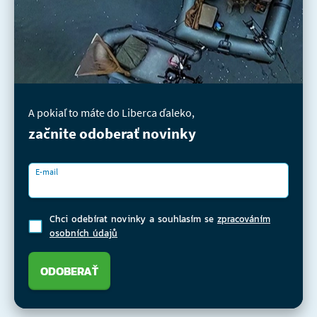
A pokiaľ to máte do Liberca ďaleko,
začnite odoberať novinky
E-mail
Chci odebírat novinky a souhlasím se
zpracováním
osobních údajů
ODOBERAŤ