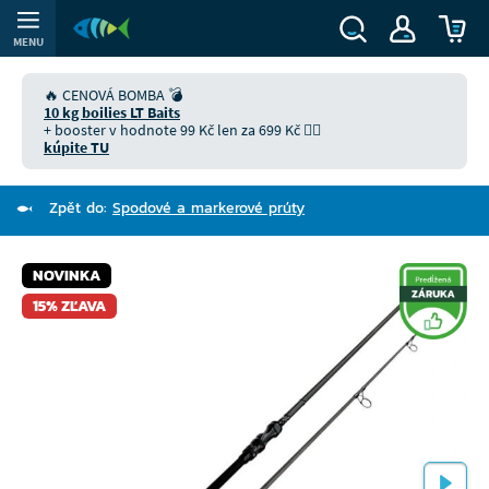
MENU
🔥 CENOVÁ BOMBA 💣
10 kg boilies LT Baits
+ booster v hodnote 99 Kč len za 699 Kč 👉🏻
kúpite TU
Zpět do:
Spodové a markerové prúty
NOVINKA
15% ZĽAVA