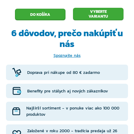
každý prút má svoje výrobné číslo je jedinečný
VYBERTE
dlhá životnosť aj po 20 rokoch sú prúty ako
VARIANTU
nové
6 dôvodov, prečo
nakúpiť u
nadčasový dizajn
nás
ak si kupujete rybársky prút SPORTEX tak si
Spoznajte nás
kupujete zážitok ktorý vám žiadny iný prút
neposkytne
Doprava pri nákupe od 80 € zadarmo
Tropic Fishing ako predajca poskytuje na celý výrobok
Benefity pre stálych aj nových zákazníkov
zákonnú záruku v dĺžke trvania 24 mesiacov.
Značka Sportex Germany poskytuje nadštandardnú
Najširší sortiment - v ponuke viac ako 100 000
záruku na samotný blank prútu v dĺžke 10 rokov od
produktov
zakúpenia výrobku.
Založené v roku 2000 - tradícia predaja už 26