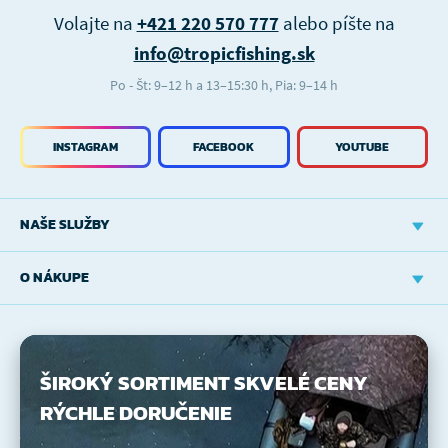
Volajte na
+421 220 570 777
alebo píšte na
info@tropicfishing.sk
Po - Št: 9–12 h a 13–15:30 h, Pia: 9–14 h
INSTAGRAM
FACEBOOK
YOUTUBE
NAŠE SLUŽBY
O NÁKUPE
ŠIROKÝ SORTIMENT
SKVELÉ CENY
RÝCHLE DORUČENIE