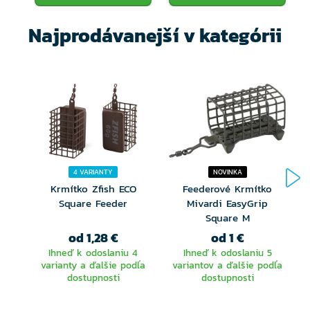
Najprodávanejší v kategórii
4 VARIANTY
NOVINKA
Krmítko Zfish ECO
Feederové Krmítko
Square Feeder
Mivardi EasyGrip
Square M
od 1,28 €
od 1 €
Ihneď k odoslaniu 4
Ihneď k odoslaniu 5
varianty a ďalšie podľa
variantov a ďalšie podľa
dostupnosti
dostupnosti