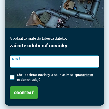
A pokiaľ to máte do Liberca ďaleko,
začnite odoberať novinky
E-mail
Chci odebírat novinky a souhlasím se
zpracováním
osobních údajů
ODOBERAŤ