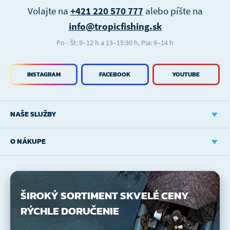
Volajte na
+421 220 570 777
alebo píšte na
info@tropicfishing.sk
Po - Št: 9–12 h a 13–15:30 h, Pia: 9–14 h
INSTAGRAM
FACEBOOK
YOUTUBE
NAŠE SLUŽBY
O NÁKUPE
ŠIROKÝ SORTIMENT
SKVELÉ CENY
RÝCHLE DORUČENIE