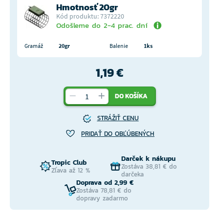
Hmotnosť 20gr
Kód produktu: 7372220
Odošleme do 2-4 prac. dní
Gramáž
20gr
Balenie
1ks
1,19 €
DO KOŠÍKA
STRÁŽIŤ CENU
PRIDAŤ DO OBĽÚBENÝCH
Darček k nákupu
Tropic Club
Zostáva 38,81 € do
Zľava až 12 %
darčeka
Doprava od 2,99 €
Zostáva 78,81 € do
dopravy zadarmo