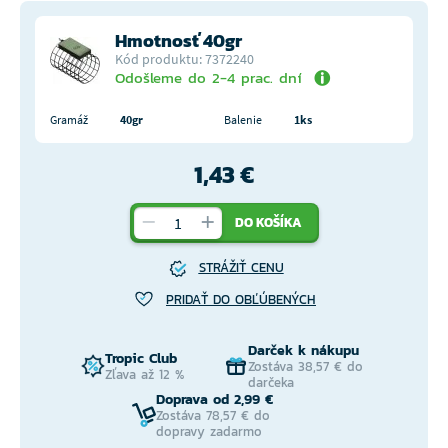
Hmotnosť 40gr
Kód produktu: 7372240
Odošleme do 2-4 prac. dní
Gramáž
40gr
Balenie
1ks
1,43 €
DO KOŠÍKA
STRÁŽIŤ CENU
PRIDAŤ DO OBĽÚBENÝCH
Darček k nákupu
Tropic Club
Zostáva 38,57 € do
Zľava až 12 %
darčeka
Doprava od 2,99 €
Zostáva 78,57 € do
dopravy zadarmo