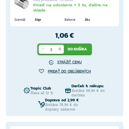
Ihneď na odoslanie > 5 ks, ďalšie na
sklade
Gramáž
10gr
Balenie
1ks
1,06 €
DO KOŠÍKA
STRÁŽIŤ CENU
PRIDAŤ DO OBĽÚBENÝCH
Darček k nákupu
Tropic Club
Zostáva 38,94 € do
Zľava až 12 %
darčeka
Doprava od 2,99 €
Zostáva 78,94 € do
dopravy zadarmo