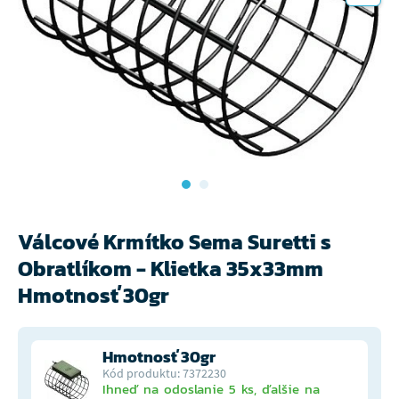
Válcové Krmítko Sema Suretti s
Obratlíkom - Klietka 35x33mm
Hmotnosť 30gr
Hmotnosť 30gr
Kód produktu: 7372230
Ihneď na odoslanie 5 ks, ďalšie na