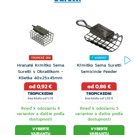
TROPICKÉ DNI
7 VARIÁNT
Hranaté Krmítko Sema
Kŕmitko Sema Suretti
Suretti s Obratlíkom -
Semicircle Feeder
Klietka 40x25x45mm
od 0,92 €
od 0,86 €
TROPICKEDNI
TROPICKEDNI
bez kódu od 1,1 €
bez kódu od 1,02 €
Ihneď k odoslaniu 6
Ihneď k odoslaniu 5
variantov a ďalšie podľa
variantov a ďalšie podľa
dostupnosti
dostupnosti
VYBERTE
VYBERTE
VARIANTU
VARIANTU