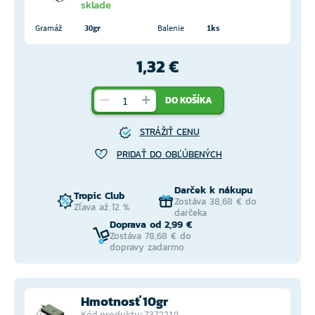
sklade
Gramáž
30gr
Balenie
1ks
1,32 €
DO KOŠÍKA
STRÁŽIŤ CENU
PRIDAŤ DO OBĽÚBENÝCH
Darček k nákupu
Tropic Club
Zostáva 38,68 € do
Zľava až 12 %
darčeka
Doprava od 2,99 €
Zostáva 78,68 € do
dopravy zadarmo
Hmotnosť 10gr
Kód produktu: 7372210