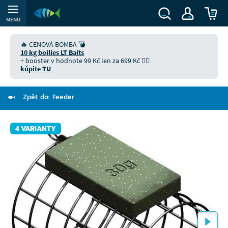
MENU
🔥 CENOVÁ BOMBA 💣
10 kg boilies LT Baits
+ booster v hodnote 99 Kč len za 699 Kč 👉🏻
kúpite TU
Zpět do:
Feeder
4 VARIANTY