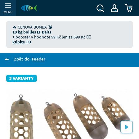
MENU
🔥 CENOVÁ BOMBA 💣
10 kg boilies LT Baits
+ booster v hodnote 99 Kč len za 699 Kč 👉🏻
kúpite TU
Zpět do:
Feeder
3 VARIANTY