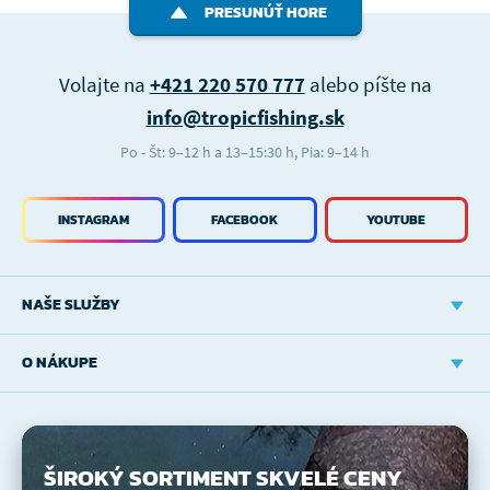
PRESUNÚŤ HORE
Volajte na
+421 220 570 777
alebo píšte na
info@tropicfishing.sk
Po - Št: 9–12 h a 13–15:30 h, Pia: 9–14 h
INSTAGRAM
FACEBOOK
YOUTUBE
NAŠE SLUŽBY
O NÁKUPE
ŠIROKÝ SORTIMENT
SKVELÉ CENY