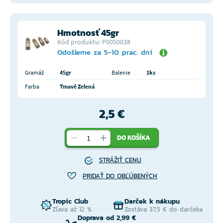
Hmotnosť 45gr
Kód produktu: P0050038
Odošleme za 5-10 prac. dní
Gramáž
45gr
Balenie
1ks
Farba
Tmavě Zelená
2,5 €
DO KOŠÍKA
STRÁŽIŤ CENU
PRIDAŤ DO OBĽÚBENÝCH
Tropic Club
Darček k nákupu
Zľava až 12 %
Zostáva 37,5 € do darčeka
Doprava od 2,99 €