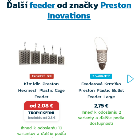
Ďalší
feeder
od značky
Preston
Verzia Caged je potom vhodná na plytšie vody, na
Inovations
uzatváranie napríklad kukurica, kukiel alebo peliet a
alebo tam, kde chcete pri použití menej navlhčené
návnady aspoň čiastočného uvoľňovania v stĺpci.
Dostupná v niekoľkých veľkostiach a gramážach
kŕmidlá.
TROPICKÉ DNI
2 VARIANTY
Kŕmidlo Preston
Feederové Krmítko
Hexmesh Plastic Cage
Preston Plastic Bullet
Feeder
Feeder Large
od 2,08 €
2,75 €
Ihneď k odoslaniu 2
TROPICKEDNI
varianty a ďalšie podľa
bez kódu od 2,5 €
dostupnosti
Ihneď k odoslaniu 10
variantov a ďalšie podľa