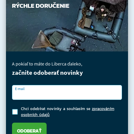
RÝCHLE DORUČENIE
A pokiaľ to máte do Liberca ďaleko,
začnite odoberať novinky
E-mail
Chci odebírat novinky a souhlasím se
zpracováním
osobních údajů
ODOBERAŤ