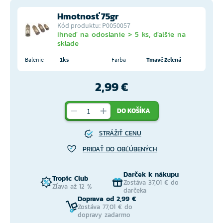
Hmotnosť 75gr
Kód produktu: P0050057
Ihneď na odoslanie > 5 ks, ďalšie na
sklade
Balenie
1ks
Farba
Tmavě Zelená
2,99 €
DO KOŠÍKA
STRÁŽIŤ CENU
PRIDAŤ DO OBĽÚBENÝCH
Darček k nákupu
Tropic Club
Zostáva 37,01 € do
Zľava až 12 %
darčeka
Doprava od 2,99 €
Zostáva 77,01 € do
dopravy zadarmo