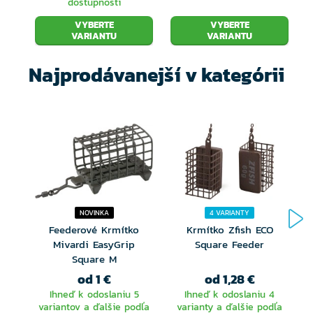
dostupnosti
VYBERTE
VYBERTE
VARIANTU
VARIANTU
Najprodávanejší v kategórii
NOVINKA
4 VARIANTY
Feederové Krmítko
Krmítko Zfish ECO
Mivardi EasyGrip
Square Feeder
Square M
od 1 €
od 1,28 €
Ihneď k odoslaniu 5
Ihneď k odoslaniu 4
variantov a ďalšie podľa
varianty a ďalšie podľa