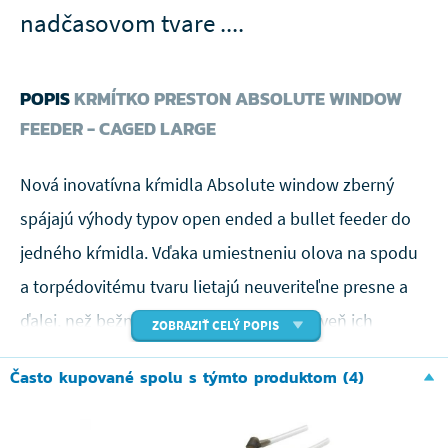
nadčasovom tvare ....
POPIS
KRMÍTKO PRESTON ABSOLUTE WINDOW
FEEDER - CAGED LARGE
Nová inovatívna kŕmidla Absolute window zberný
spájajú výhody typov open ended a bullet feeder do
jedného kŕmidla. Vďaka umiestneniu olova na spodu
a torpédovitému tvaru lietajú neuveriteľne presne a
ďalej, než bežná klietkové kŕmidla. Zároveň ich
ZOBRAZIŤ CELÝ POPIS
kompletné uzatvorenie zo spodu napomáha, že
Často kupované spolu s týmto produktom (4)
návnada v nich uzavretá dopadne spoľahlivo až na
dno.